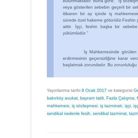
bulunmaktadır. Buna göre; ‘ İş sözleşme
veya gösterilen sebebin geçerli bir sebe
itibaren bir ay içinde iş mahkemesin
sürede özel hakeme götürülür.Feshin g
aittir. İşçi, feshin başka bir sebebe
yükümlüdür.”
İş Mahkemesinde görülen işe ia
erdirmesinin geçersizliğine karar verd
başlatmak zorundadır. Bu zorunluluğu
Yayınlanma tarihi
8 Ocak 2017
ve kategorisi
G
bakırköy avukat
,
bayram tatili
,
Fazla Çalışma
,
mahkemesi
,
iş sözleşmesi
,
iş tazminatı
,
işçi
,
iş
sendikal nedenle fesih
,
sendikal tazminat
,
tazm