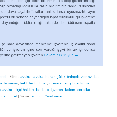
si feshedilen işçi, fesih bildiriminde sebep gösterilmediği
p olmadığı iddiası ile fesih bildiriminin tebliği tarihinden
de dava açabilir.Taraflar anlaşırlarsa uyuşmazlık aynı
eçerli bir sebebe dayandığını ispat yükümlülüğü işverene
 dayandığını iddia ettiği takdirde, bu iddiasını ispatla
de davasında mahkeme işverenin iş akdini sona
iğinde işveren işine son verdiği işçiyi bir ay içinde işe
 yerine getirmeyen işveren
Devamını Okuyun →
enel
|
Etiketi
avukat
,
avukat hakan güler
,
bahçelievler avukat
,
fazla mesai
,
haklı fesih
,
ihbar
,
ihbarname
,
iş hukuku
,
iş
çi avukatı
,
işçi hakları
,
işe iade
,
işveren
,
kıdem
,
sendika
,
inat
,
ücret
|
Yazan
admin
|
Yanıt verin