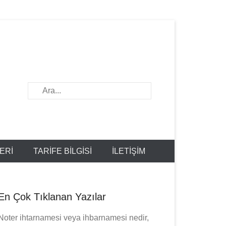
A
r
a
ERI
TARIFE BILGISI
İLETİŞİM
En Çok Tıklanan Yazılar
Noter ihtarnamesi veya ihbarnamesi nedir,