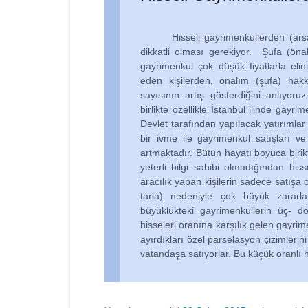
Hisseli gayrimenkullerden (arsa, ta
dikkatli olması gerekiyor. Şufa (öna
gayrimenkul çok düşük fiyatlarla elini
eden kişilerden, önalım (şufa) hak
sayısının artış gösterdiğini anlıyoru
birlikte özellikle İstanbul ilinde gayri
Devlet tarafından yapılacak yatırıml
bir ivme ile gayrimenkul satışları ve 
artmaktadır. Bütün hayatı boyuca birikti
yeterli bilgi sahibi olmadığından hiss
aracılık yapan kişilerin sadece satışa o
tarla) nedeniyle çok büyük zararl
büyüklükteki gayrimenkullerin üç- d
hisseleri oranına karşılık gelen gayri
ayırdıkları özel parselasyon çizimlerin
vatandaşa satıyorlar. Bu küçük oranlı 