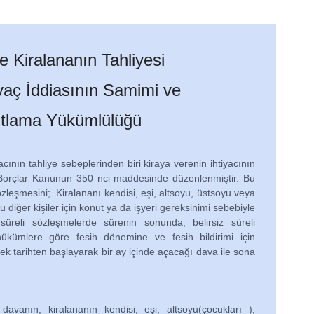
e Kiralananın Tahliyesi
iyaç İddiasının Samimi ve
ıtlama Yükümlülüğü
acının tahliye sebeplerinden biri kiraya verenin ihtiyacının
 Borçlar Kanunun 350 nci maddesinde düzenlenmiştir. Bu
zleşmesini; Kiralananı kendisi, eşi, altsoyu, üstsoyu veya
iğer kişiler için konut ya da işyeri gereksinimi sebebiyle
 süreli sözleşmelerde sürenin sonunda, belirsiz süreli
hükümlere göre fesih dönemine ve fesih bildirimi için
ek tarihten başlayarak bir ay içinde açacağı dava ile sona
avanın, kiralananın kendisi, eşi, altsoyu(çocukları ),