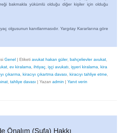
eği bakmakla yükümlü olduğu diğer kişiler için olduğu
iyaç olgusunun kanıtlanmasıdır. Yargıtay Kararlarına göre
isi
Genel
|
Etiketi
avukat hakan güler
,
bahçelievler avukat
,
ukat
,
ev kiralama
,
ihtiyaç
,
işçi avukatı
,
işyeri kiralama
,
kira
ıyı çıkarma
,
kiracıyı çıkartma davası
,
kiracıyı tahliye etme
,
inat
,
tahliye davası
|
Yazan
admin
|
Yanıt verin
de Önalım (Şufa) Hakkı