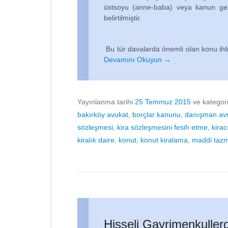
üstsoyu (anne-baba) veya kanun ger
belirtilmiştir.
Bu tür davalarda önemli olan konu iht
Devamını Okuyun →
Yayınlanma tarihi
25 Temmuz 2015
ve kategor
bakırköy avukat
,
borçlar kanunu
,
danışman av
sözleşmesi
,
kira sözleşmesini fesih etme
,
kirac
kiralık daire
,
konut
,
konut kiralama
,
maddi tazm
Hisseli Gayrimenkuller