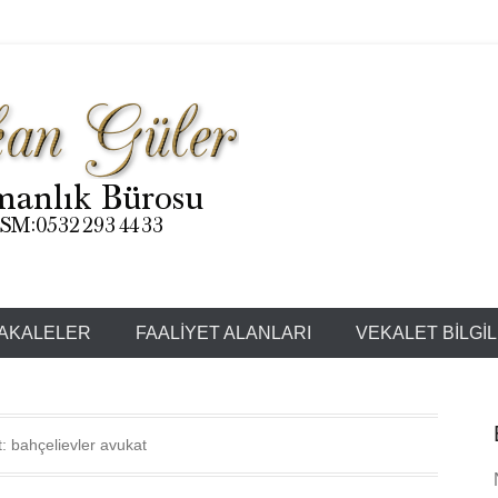
ir.
an GÜLER
AKALELER
FAALIYET ALANLARI
VEKALET BILGIL
t: bahçelievler avukat