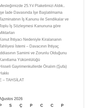
Mesleğimizde 25.Yıl Plaketimizi Aldık..
İşe İade Davasında İşe Başlatılmama
Tazminatının İş Kanunu ile Sendikalar ve
Toplu İş Sözleşmesi Kanununa göre
Miktarları
Konut İhtiyacı Nedeniyle Kiralananın
Tahliyesi İstemi – Davacının İhtiyaç
İddiasının Samimi ve Zorunlu Olduğunu
Kanıtlama Yükümlülüğü
Hisseli Gayrimenkullerde Önalım (Şufa)
Hakkı
E – TAHSİLAT
Ağustos 2026
P
S
Ç
P
C
C
P