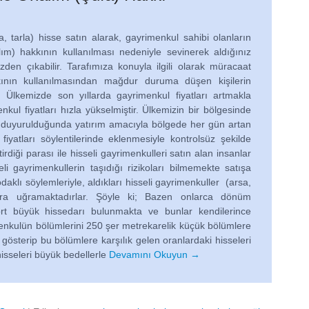
rla) hisse satın alarak, gayrimenkul sahibi olanların
lım) hakkının kullanılması nedeniyle sevinerek aldığınız
zden çıkabilir. Tarafımıza konuyla ilgili olarak müracaat
kının kullanılmasından mağdur duruma düşen kişilerin
z. Ülkemizde son yıllarda gayrimenkul fiyatları artmakla
menkul fiyatları hızla yükselmiştir. Ülkemizin bir bölgesinde
ar duyurulduğunda yatırım amacıyla bölgede her gün artan
fiyatları söylentilerinde eklenmesiyle kontrolsüz şekilde
rdiği parası ile hisseli gayrimenkulleri satın alan insanlar
eli gayrimenkullerin taşıdığı rizikoları bilmemekte satışa
daklı söylemleriyle, aldıkları hisseli gayrimenkuller (arsa,
ara uğramaktadırlar. Şöyle ki; Bazen onlarca dönüm
ört büyük hissedarı bulunmakta ve bunlar kendilerince
menkulün bölümlerini 250 şer metrekarelik küçük bölümlere
i gösterip bu bölümlere karşılık gelen oranlardaki hisseleri
hisseleri büyük bedellerle
Devamını Okuyun →