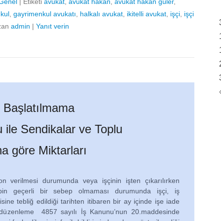
Genel
|
Etiketi
avukat
,
avukat hakan
,
avukat hakan güler
,
kul
,
gayrimenkul avukatı
,
halkalı avukat
,
ikitelli avukat
,
işçi
,
işçi
zan
admin
|
Yanıt verin
e Başlatılmama
 ile Sendikalar ve Toplu
 göre Miktarları
on verilmesi durumunda veya işçinin işten çıkarılırken
ebin geçerli bir sebep olmaması durumunda işçi, iş
ine tebliğ edildiği tarihten itibaren bir ay içinde işe iade
l düzenleme 4857 sayılı İş Kanunu’nun 20.maddesinde