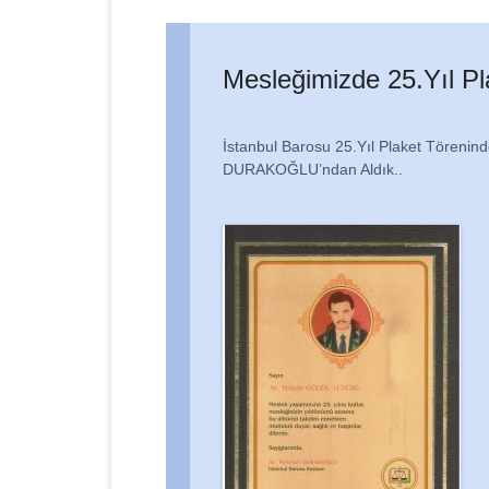
ü
Mesleğimizde 25.Yıl Pla
İstanbul Barosu 25.Yıl Plaket Törenin
DURAKOĞLU’ndan Aldık..