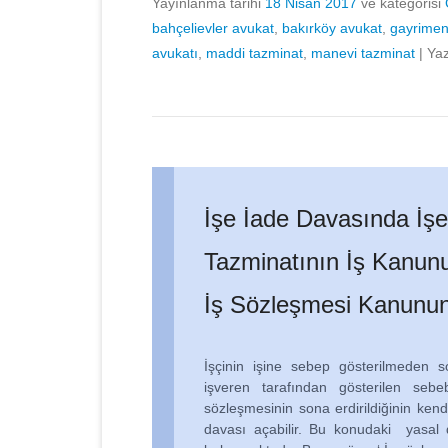
Yayınlanma tarihi
18 Nisan 2017
ve kategorisi
bahçelievler avukat
,
bakırköy avukat
,
gayrimen
avukatı
,
maddi tazminat
,
manevi tazminat
|
Ya
İşe İade Davasında İş
Tazminatının İş Kanunu
İş Sözleşmesi Kanununa
İşçinin işine sebep gösterilmeden s
işveren tarafından gösterilen seb
sözleşmesinin sona erdirildiğinin kendis
davası açabilir. Bu konudaki yasa