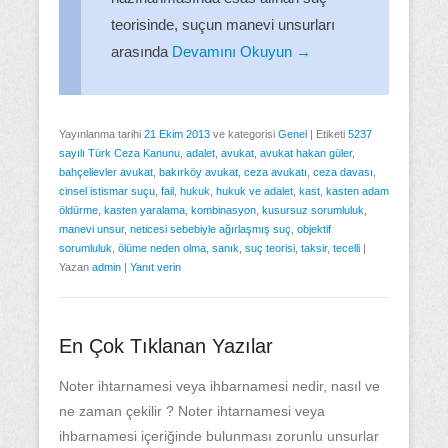
teorisinde, suçun manevi unsurları
arasında
Devamını Okuyun →
Yayınlanma tarihi
21 Ekim 2013
ve kategorisi
Genel
|
Etiketi
5237
sayılı Türk Ceza Kanunu
,
adalet
,
avukat
,
avukat hakan güler
,
bahçelievler avukat
,
bakırköy avukat
,
ceza avukatı
,
ceza davası
,
cinsel istismar suçu
,
fail
,
hukuk
,
hukuk ve adalet
,
kast
,
kasten adam
öldürme
,
kasten yaralama
,
kombinasyon
,
kusursuz sorumluluk
,
manevi unsur
,
neticesi sebebiyle ağırlaşmış suç
,
objektif
sorumluluk
,
ölüme neden olma
,
sanık
,
suç teorisi
,
taksir
,
tecelli
|
Yazan
admin
|
Yanıt verin
En Çok Tıklanan Yazılar
Noter ihtarnamesi veya ihbarnamesi nedir, nasıl ve
ne zaman çekilir ? Noter ihtarnamesi veya
ihbarnamesi içeriğinde bulunması zorunlu unsurlar