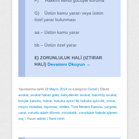
F) Hakkını kendi gücüyle koruma
G) Üstün kamu yararı veya üstün
özel yarar bulunması
aa – Üstün kamu yarar
bb – Üstün özel yarar
E) ZORUNLULUK HALİ (IZTIRAR
HALİ)
Devamını Okuyun →
Yayınlanma tarihi
19 Mayıs 2014
ve kategorisi
Genel
|
Etiketi
avukat
,
avukat hakan güler
,
bahçelievler avukat
,
bakırköy avukat
,
borçlar kanunu
,
hukuk
,
hukuka aykırı fiil
,
hukuka aykırılık
,
ıztırar
,
meşru müdafaa
,
taşınmaz
,
tehlike
,
Türk Medeni Kanunu
,
yargıtay
,
zarar
,
zorunlu adam dövme
,
zorunluluk
,
zorunluluk halinde işlenen
suç
|
Yazan
admin
|
Yanıt verin