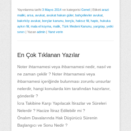
Yayınlanma tarihi
3 Mayıs 2014
ve kategorisi
Genel
|
Etiketi
arazi
maliki
,
arsa
,
avukat
,
avukat hakan güler
,
bahçelievler avukat
,
bakırköy avukat
,
borçlar kanunu
,
borçlu
,
haksız fiil
,
hapis
,
hukuka
aykırı fiil
,
mala el koyma
,
malik
,
Türk Medeni Kanunu
,
yargıtay
,
yetki
sınırı
|
Yazan
admin
|
Yanıt verin
En Çok Tıklanan Yazılar
Noter ihtarnamesi veya ihbarnamesi nedir, nasıl ve
ne zaman çekilir ? Noter ihtarnamesi veya
ihbarnamesi içeriğinde bulunması zorunlu unsurlar
nelerdir, hangi konularda kim tarafından hazırlanır,
gönderilir ?
İcra Takibine Karşı Yapılacak İtirazlar ve Süreleri
Nelerdir ? Hacize İtiraz Edilebilir mi ?
Önalım Davalarında Hak Düşürücü Sürenin
Başlangıcı ve Sonu Nedir ?