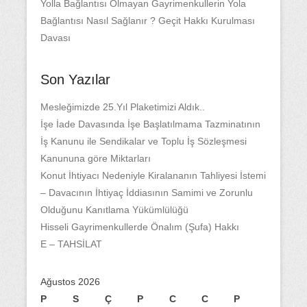
Yolla Bağlantısı Olmayan Gayrimenkullerin Yola
Bağlantısı Nasıl Sağlanır ? Geçit Hakkı Kurulması
Davası
Son Yazılar
Mesleğimizde 25.Yıl Plaketimizi Aldık..
İşe İade Davasında İşe Başlatılmama Tazminatının
İş Kanunu ile Sendikalar ve Toplu İş Sözleşmesi
Kanununa göre Miktarları
Konut İhtiyacı Nedeniyle Kiralananın Tahliyesi İstemi
– Davacının İhtiyaç İddiasının Samimi ve Zorunlu
Olduğunu Kanıtlama Yükümlülüğü
Hisseli Gayrimenkullerde Önalım (Şufa) Hakkı
E – TAHSİLAT
Ağustos 2026
P
S
Ç
P
C
C
P